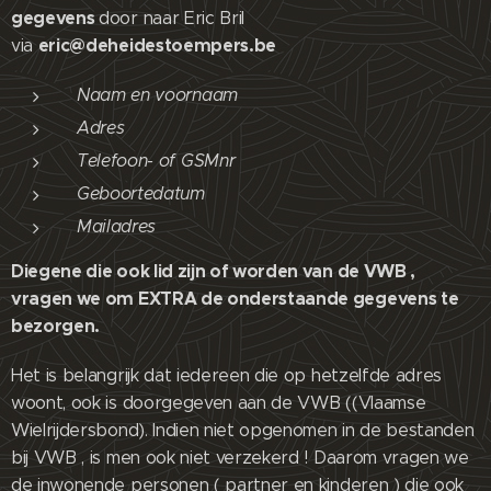
gegevens
door naar Eric Bril
eric@deheidestoempers.be
via
Naam en voornaam
Adres
Telefoon- of GSMnr
Geboortedatum
Mailadres
Diegene die ook lid zijn of worden van de VWB ,
vragen we om EXTRA de onderstaande gegevens te
bezorgen.
Het is belangrijk dat iedereen die op hetzelfde adres
woont, ook is doorgegeven aan de VWB ((Vlaamse
Wielrijdersbond). Indien niet opgenomen in de bestanden
bij VWB , is men ook niet verzekerd ! Daarom vragen we
de inwonende personen ( partner en kinderen ) die ook