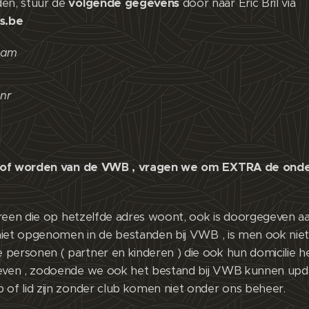
en, stuur de
volgende gegevens
door naar Eric Bril via
s.be
aam
nr
ijn of worden van de VWB , vragen we om EXTRA de ond
edereen die op hetzelfde adres woont, ook is doorgegeven
n niet opgenomen in de bestanden bij VWB , is men ook nie
personen ( partner en kinderen ) die ook hun domicilie 
ven , zodoende we ook het bestand bij VWB kunnen updaten.
of lid zijn zonder club komen niet onder ons beheer.