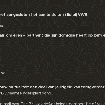
 aangesloten ( of aan te sluiten ) lid bij VWB
er
s kinderen – partner ) die zijn domicilie heeft op zelfde
mer
jouw mutualiteit een deel van je lidgeld kan terugvorde
WB (Vlaamse Wielrijdersbond).
n mail naar Eric Bril via eric@deheidestoempers.be of vul 