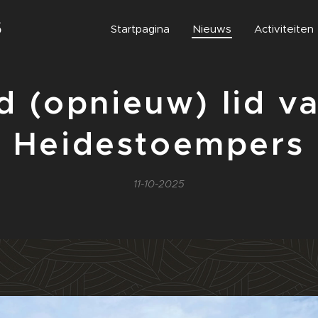
S
Startpagina
Nieuws
Activiteiten
 (opnieuw) lid v
Heidestoempers
11-10-2025