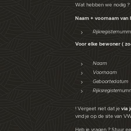
Wat hebben we nodig ?
Naam + voornaam van het
Rijkregisternumm
Voor elke bewoner ( zoal
Naam
Voornaam
Geboortedatum
Rijksregisternum
! Vergeet niet dat je
via 
vind je op de site van V
Heb je vragen ? Stuur ee