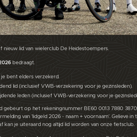
 nieuw lid van wielerclub De Heidestoempers.
 2026
bedraagt.
n je bent elders verzekerd.
jdend lid (inclusief VWB-verzekering voor je gezinsleden).
ijdende leden (inclusief VWB-verzekering voor je gezinsled
dgeld gebeurt op het rekeningnummer BE60 0013 7880 387
elding van 'lidgeld 2026 - naam + voornaam'. Gelieve in te
kan je uiteraard nog altijd lid worden van onze fietsclub.