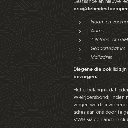
Bestaande en nieuwe led
eric@deheidestoemper
Naam en voorn
Adres
Telefoon- of GSM
Geboortedatum
Mailadres
Diegene die ook lid z
bezorgen.
Het is belangrijk dat i
Wielrijdersbond). Indie
vragen we de inwonende 
adres aan ons door te ge
VWB via een andere club 