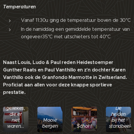
Temperaturen
Vanaf 11:30u ging de temperatuur boven de 30°C
In de namiddag een gemiddelde temperatuur van
ongeveer35°C met uitschieters tot 40°C
Naast Louis, Ludo & Paul reden Heidestoemper
Gunther Raats en Paul Vanthillo en z'n dochter Karen
Vanthillo ook de Granfondo Marmotte in Zwitserland.
Proficiat aan allen voor deze knappe sportieve
prestatie.
De
beloofde
gellekes,
De
die er
helden
niet
Mooie
bij het
waren...
bergen
Schol !
standbeeld