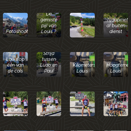
De
gemiste
Tijdopmeti
pijl van
al buiten
Fotoshoot
Louis ?
dienst
Strijd
Louis op
tussen
één van
Ludo en
Kilometers
Hoogtemet
de cols
Paul
Louis
Louis