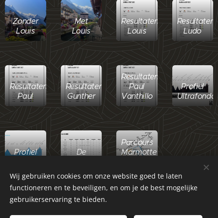
Zonder
Met
Resultaten
Resultaten
Louis
Louis
Louis
Ludo
Resultaten
Resultaten
Resultaten
Paul
Profiel
Paul
Gunther
Vanthillo
Ultrafondo
Parcours
Profiel
De
Marmotte
Granfondo
beklimmingen
2022
Wij gebruiken cookies om onze website goed te laten
functioneren en te beveiligen, en om je de best mogelijke
gebruikerservaring te bieden.
© 2022 Wielerclub De HEIDESTOEMPERS - Kalmthout