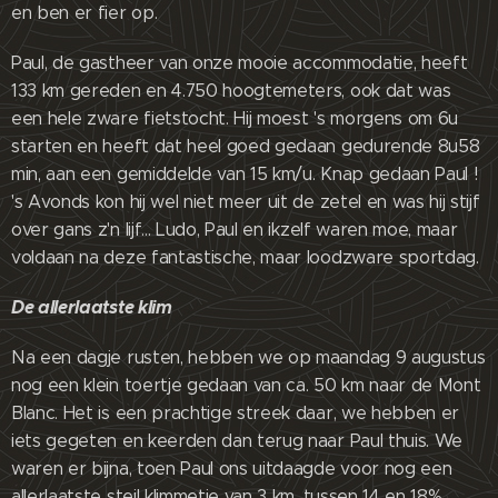
en ben er fier op.
Paul, de gastheer van onze mooie accommodatie, heeft
133 km gereden en 4.750 hoogtemeters, ook dat was
een hele zware fietstocht. Hij moest 's morgens om 6u
starten en heeft dat heel goed gedaan gedurende 8u58
min, aan een gemiddelde van 15 km/u. Knap gedaan Paul !
's Avonds kon hij wel niet meer uit de zetel en was hij stijf
over gans z'n lijf... Ludo, Paul en ikzelf waren moe, maar
voldaan na deze fantastische, maar loodzware sportdag.
De allerlaatste klim
Na een dagje rusten, hebben we op maandag 9 augustus
nog een klein toertje gedaan van ca. 50 km naar de Mont
Blanc. Het is een prachtige streek daar, we hebben er
iets gegeten en keerden dan terug naar Paul thuis. We
waren er bijna, toen Paul ons uitdaagde voor nog een
allerlaatste steil klimmetje van 3 km, tussen 14 en 18%