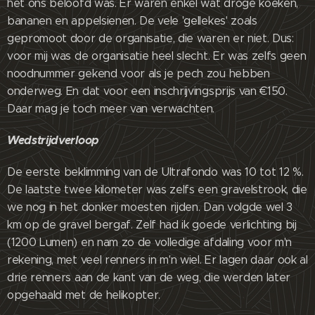
het ons beloofd was. Er waren enkel wat droge koeken,
bananen en appelsienen. De vele 'gellekes' zoals
gepromoot door de organisatie, die waren er niet. Dus:
voor mij was de organisatie heel slecht. Er was zelfs geen
noodnummer gekend voor als je pech zou hebben
onderweg. En dat voor een inschrijvingsprijs van €150.
Daar mag je toch meer van verwachten.
Wedstrijdverloop
De eerste beklimming van de Ultrafondo was 10 tot 12 %.
De laatste twee kilometer was zelfs een gravelstrook, die
we nog in het donker moesten rijden. Dan volgde wel 3
km op de gravel bergaf. Zelf had ik goede verlichting bij
(1200 Lumen) en nam zo de volledige afdaling voor m'n
rekening, met veel renners in m'n wiel. Er lagen daar ook al
drie renners aan de kant van de weg, die werden later
opgehaald met de helikopter.