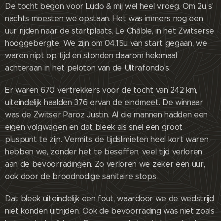
De tocht begon voor Ludo & mij wel heel vroeg. Om 2u s'
nachts moesten we opstaan. Het was immers nog een
uur rijden naar de startplaats, Le Châble, in het Zwitserse
hooggebergte. We zijn om 04.15u van start gegaan, we
waren nipt op tijd en stonden daarom helemaal
achteraan in het peloton van de Ultrafondo's.
Er waren 670 vertrekkers voor de tocht van 242 km,
uiteindelijk haalden 376 ervan de eindmeet. De winnaar
was de Zwitser Paroz Justin. Al die mannen hadden een
eigen volgwagen en dat bleek als snel een groot
pluspunt te zijn. Vermits de tijdslimieten heel kort waren
hebben we, zonder het te beseffen, veel tijd verloren
aan de bevoorradingen. Zo verloren we zeker een uur,
ook door de broodnodige sanitaire stops.
Dat bleek uiteindelijk een fout, waardoor we de wedstrijd
niet konden uitrijden. Ook de bevoorrading was niet zoals