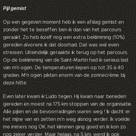
Pijl gemist
Op een gegeven moment heb ik een afslag gemist en
zonder het te beseffen ben ik dan van het parcours
geraakt. Zo heb ikzelf nog een extra beklimming (10%)
gereden alvorens ik dat doorhad. Dat was wel even
stressen. Uiteindelijk geraakte ik terug op het parcours.
Op de beklimming van de Saint-Martin had ik serieus last
van m'n ogen. De temperaturen liepen op tot 35 à 40
graden. M'n ogen pikten enorm van de zonnecrème bij
deze hitte.
Even later kwam ik Ludo tegen. Hij kwam naar beneden
gereden en moest na 175 km stoppen van de organisatie.
Alle pijlen en de bevoorradingen waren weg ! Ik dacht er
het mijne van en zetten m'n weg alsnog verder. Ik voelde
me immers nog OK, het klimmen ging goed en ik kon zo
nog zeker verder. Maar helaas, na 5 km. werd ik ook