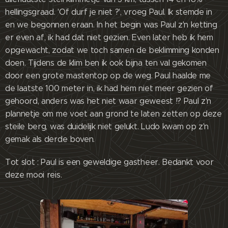
hellingsgraad. 'Of durf je niet ?', vroeg Paul. Ik stemde in
en we begonnen eraan. In het begin was Paul z'n ketting
er even af, ik had dat niet gezien. Even later heb ik hem
opgewacht, zodat we toch samen de beklimming konden
doen. Tijdens de klim ben ik ook bijna ten val gekomen
door een grote mastentop op de weg. Paul haalde me
de laatste 100 meter in, ik had hem niet meer gezien of
gehoord, anders was het niet waar geweest !? Paul z'n
plannetje om me voet aan grond te laten zetten op deze
steile berg, was duidelijk niet gelukt. Ludo kwam op z'n
gemak als derde boven.
Tot slot : Paul is een geweldige gastheer. Bedankt voor
deze mooi reis.