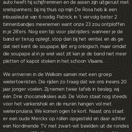
auto heeft hij schijfremmen en de assen zijn uitgerust met
snelspanners; bij mij thuis op mijn De Rosa heb ik een
inbussleutel van 6 nodig. Patrick, in 't vervolg beter 2
binnenbandjes meenemen want onze 23 zou ontploffen
in je 28'ers. Nog een tip voor platrijders: wanneer je de
band er terug oplegt, stop dan bij het ventiel, en als ge
dat niet kent de soupape, lijkt erg onlogisch, maar omdat
die soupape al in je wiel vast zit kan je de band niet meer
pletten of kapot steken in het schoon Vlaams.
We arriveren in de Welkom samen met een groep
wielertoeristen. Die rijden zo traag dat we ons ineens 20
jaar jonger voelen. Zij nemen twee tafels in beslag, wij
één. Drie chocomelkskes aub. De Volvo staat nog steeds
voor het varkenshok en de muren hangen vol met
wielerprularia. We komen ogen te kort. Naast ons staat
er een oude Merckx op rollen opgesteld en daar achter
een Nordmende TV met zwart-wit beelden uit de rondes