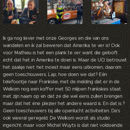
Ik ga nog liever met onze Georges en die van ons
wandelen en ik zal beweren dat Amerika te ver is! Ook
voor Mathieu is het een plank te ver want die gelooft
echt dat het in Amerika te doen is. Maar de UCI betrouwt
het zaakje niet: het moest maar eens uitkomen, daarom
geen toeschouwers. Lap, hoe doen we dat? Eén
telefoontje naar Frankske, met de melding dat er in de
Welkom nog een koffer met 50 miljoen frankskes staat
met zijn naam op en dat ze die wel eens zullen brengen
maar dat het éne plezier het andere waard is. En dat is ?
Geen toeschouwers bij alle openlucht activiteiten. Da's
ook weeral geregeld. De Welkom wordt als studio
ingericht, maar voor Michel Wuyts is dat niet voldoende.