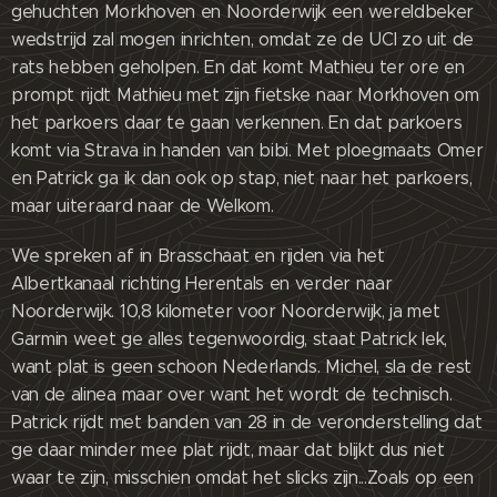
gehuchten Morkhoven en Noorderwijk een wereldbeker
wedstrijd zal mogen inrichten, omdat ze de UCI zo uit de
rats hebben geholpen. En dat komt Mathieu ter ore en
prompt rijdt Mathieu met zijn fietske naar Morkhoven om
het parkoers daar te gaan verkennen. En dat parkoers
komt via Strava in handen van bibi. Met ploegmaats Omer
en Patrick ga ik dan ook op stap, niet naar het parkoers,
maar uiteraard naar de Welkom.
We spreken af in Brasschaat en rijden via het
Albertkanaal richting Herentals en verder naar
Noorderwijk. 10,8 kilometer voor Noorderwijk, ja met
Garmin weet ge alles tegenwoordig, staat Patrick lek,
want plat is geen schoon Nederlands. Michel, sla de rest
van de alinea maar over want het wordt de technisch.
Patrick rijdt met banden van 28 in de veronderstelling dat
ge daar minder mee plat rijdt, maar dat blijkt dus niet
waar te zijn, misschien omdat het slicks zijn...Zoals op een