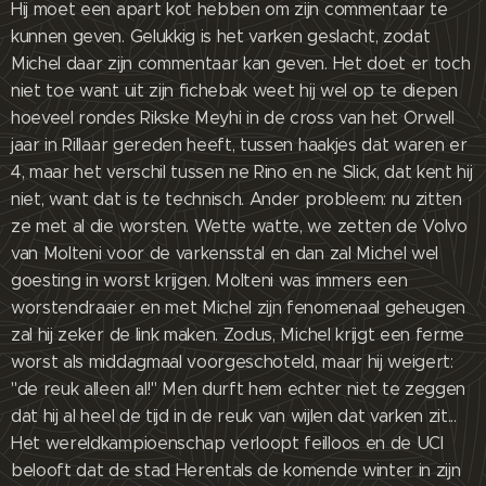
Hij moet een apart kot hebben om zijn commentaar te
kunnen geven. Gelukkig is het varken geslacht, zodat
Michel daar zijn commentaar kan geven. Het doet er toch
niet toe want uit zijn fichebak weet hij wel op te diepen
hoeveel rondes Rikske Meyhi in de cross van het Orwell
jaar in Rillaar gereden heeft, tussen haakjes dat waren er
4, maar het verschil tussen ne Rino en ne Slick, dat kent hij
niet, want dat is te technisch. Ander probleem: nu zitten
ze met al die worsten. Wette watte, we zetten de Volvo
van Molteni voor de varkensstal en dan zal Michel wel
goesting in worst krijgen. Molteni was immers een
worstendraaier en met Michel zijn fenomenaal geheugen
zal hij zeker de link maken. Zodus, Michel krijgt een ferme
worst als middagmaal voorgeschoteld, maar hij weigert:
"de reuk alleen al!" Men durft hem echter niet te zeggen
dat hij al heel de tijd in de reuk van wijlen dat varken zit...
Het wereldkampioenschap verloopt feilloos en de UCI
belooft dat de stad Herentals de komende winter in zijn