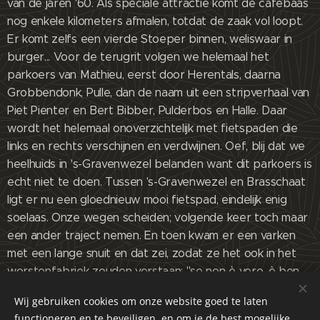
van de jaren '60. Als speciale attractie komt de cafébaas
nog enkele kilometers afmalen, totdat de zaak vol loopt.
Er komt zelfs een vierde Stoeper binnen, weliswaar in
burger... Voor de terugrit volgen we helemaal het
parkoers van Mathieu, eerst door Herentals, daarna
Grobbendonk, Pulle, dan de naam uit een stripverhaal van
Piet Pienter en Bert Bibber, Pulderbos en Halle. Daar
wordt het helemaal onoverzichtelijk met fietspaden die
links en rechts verschijnen en verdwijnen. Oef, blij dat we
heelhuids in 's-Gravenwezel belanden want dit parkoers is
echt niet te doen. Tussen 's-Gravenwezel en Brasschaat
ligt er nu een gloednieuw mooi fietspad, eindelijk enig
soelaas. Onze wegen scheiden; volgende keer toch maar
een ander traject nemen. En toen kwam er een varken
met een lange snuit en dat zei, zodat ze het ook in het
worstenfabriek zouden verstaan: "se non è vero, è ben
trovato." Guy 5 februari 2022. 96 km, 25 gemiddeld, 6°C.
Wij gebruiken cookies om onze website goed te laten
functioneren en te beveiligen, en om je de best mogelijke