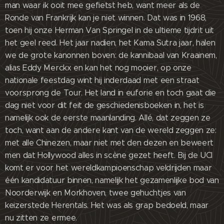
man waar ik ooit mee gefietst heb, want meer als de
Ronde van Frankrijk kan je niet winnen. Dat was in 1968,
toen hij onze Herman Van Springel in de ultieme tijdrit uit
het geel reed. Het jaar nadien, het Kama Sutra jaar, halen
we de grote kanonnen boven: de kannibaal van Kraainem,
alias Eddy Merckx en kan het nog mooier, op onze
nationale feestdag wint hij inderdaad met een straat
voorsprong de Tour. Het land in euforie en toch gaat die
dag niet voor dit feit de geschiedenisboeken in, het is
namelijk ook de eerste maanlanding. Allé, dat zeggen ze
toch, want aan de andere kant van de wereld zeggen ze:
met alle Chinezen, maar niet met den dezen en beweert
men dat Hollywood alles in scène gezet heeft. Bij de UCI
komt er voor het wereldkampioenschap veldrijden maar
één kandidatuur binnen, namelijk het gezamenlijke bod van
Noorderwijk en Morkhoven, twee gehuchtjes van
keizerstede Herentals. Het was als grap bedoeld, maar
nu zitten ze ermee.