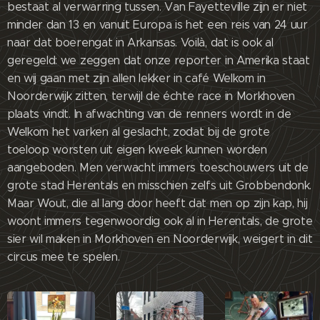
bestaat al verwarring tussen. Van Fayetteville zijn er niet
minder dan 13 en vanuit Europa is het een reis van 24 uur
naar dat boerengat in Arkansas. Voilà, dat is ook al
geregeld: we zeggen dat onze reporter in Amerika staat
en wij gaan met zijn allen lekker in café Welkom in
Noorderwijk zitten, terwijl de échte race in Morkhoven
plaats vindt. In afwachting van de renners wordt in de
Welkom het varken al geslacht, zodat bij de grote
toeloop worsten uit eigen kweek kunnen worden
aangeboden. Men verwacht immers toeschouwers uit de
grote stad Herentals en misschien zelfs uit Grobbendonk.
Maar Wout, die al lang door heeft dat men op zijn kap, hij
woont immers tegenwoordig ook al in Herentals, de grote
sier wil maken in Morkhoven en Noorderwijk, weigert in dit
circus mee te spelen.