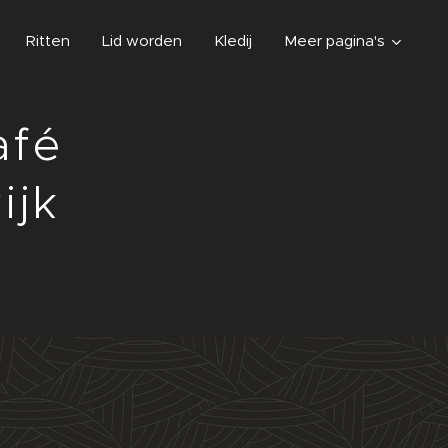
Ritten
Lid worden
Kledij
Meer pagina's
afé
ijk