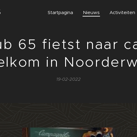
S
Startpagina
Nieuws
Activiteiten
ub 65 fietst naar c
lkom in Noorderw
19-02-2022